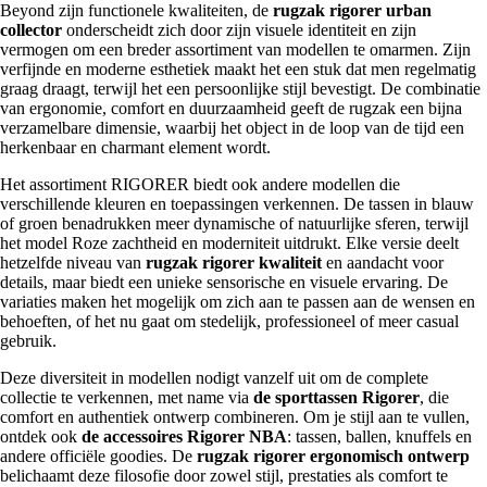
Beyond zijn functionele kwaliteiten, de
rugzak rigorer urban
collector
onderscheidt zich door zijn visuele identiteit en zijn
vermogen om een breder assortiment van modellen te omarmen. Zijn
verfijnde en moderne esthetiek maakt het een stuk dat men regelmatig
graag draagt, terwijl het een persoonlijke stijl bevestigt. De combinatie
van ergonomie, comfort en duurzaamheid geeft de rugzak een bijna
verzamelbare dimensie, waarbij het object in de loop van de tijd een
herkenbaar en charmant element wordt.
Het assortiment RIGORER biedt ook andere modellen die
verschillende kleuren en toepassingen verkennen. De tassen in blauw
of groen benadrukken meer dynamische of natuurlijke sferen, terwijl
het model Roze zachtheid en moderniteit uitdrukt. Elke versie deelt
hetzelfde niveau van
rugzak rigorer kwaliteit
en aandacht voor
details, maar biedt een unieke sensorische en visuele ervaring. De
variaties maken het mogelijk om zich aan te passen aan de wensen en
behoeften, of het nu gaat om stedelijk, professioneel of meer casual
gebruik.
Deze diversiteit in modellen nodigt vanzelf uit om de complete
collectie te verkennen, met name via
de sporttassen Rigorer
, die
comfort en authentiek ontwerp combineren. Om je stijl aan te vullen,
ontdek ook
de accessoires Rigorer NBA
: tassen, ballen, knuffels en
andere officiële goodies. De
rugzak rigorer ergonomisch ontwerp
belichaamt deze filosofie door zowel stijl, prestaties als comfort te