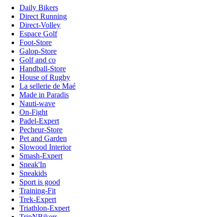
Daily Bikers
Direct Running
Direct-Volley
Espace Golf
Foot-Store
Galop-Store
Golf and co
Handball-Store
House of Rugby
La sellerie de Maé
Made in Paradis
Nauti-wave
On-Fight
Padel-Expert
Pecheur-Store
Pet and Garden
Slowood Interior
Smash-Expert
Sneak'In
Sneakids
Sport is good
Training-Fit
Trek-Expert
Triathlon-Expert
TripNBikers