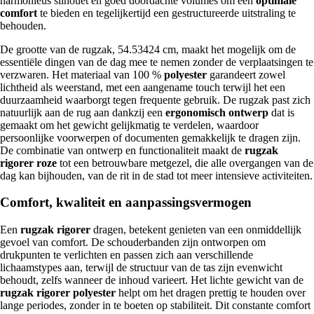
harmonieus silhouet en goed doordachte volumes om een
optimale
comfort
te bieden en tegelijkertijd een gestructureerde uitstraling te
behouden.
De grootte van de rugzak, 54.53424 cm, maakt het mogelijk om de
essentiële dingen van de dag mee te nemen zonder de verplaatsingen te
verzwaren. Het materiaal van 100 %
polyester
garandeert zowel
lichtheid als weerstand, met een aangename touch terwijl het een
duurzaamheid waarborgt tegen frequente gebruik. De rugzak past zich
natuurlijk aan de rug aan dankzij een
ergonomisch ontwerp
dat is
gemaakt om het gewicht gelijkmatig te verdelen, waardoor
persoonlijke voorwerpen of documenten gemakkelijk te dragen zijn.
De combinatie van ontwerp en functionaliteit maakt de
rugzak
rigorer roze
tot een betrouwbare metgezel, die alle overgangen van de
dag kan bijhouden, van de rit in de stad tot meer intensieve activiteiten.
Comfort, kwaliteit en aanpassingsvermogen
Een
rugzak rigorer
dragen, betekent genieten van een onmiddellijk
gevoel van comfort. De schouderbanden zijn ontworpen om
drukpunten te verlichten en passen zich aan verschillende
lichaamstypes aan, terwijl de structuur van de tas zijn evenwicht
behoudt, zelfs wanneer de inhoud varieert. Het lichte gewicht van de
rugzak rigorer polyester
helpt om het dragen prettig te houden over
lange periodes, zonder in te boeten op stabiliteit. Dit constante comfort