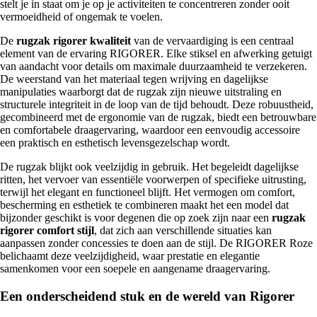
stelt je in staat om je op je activiteiten te concentreren zonder ooit
vermoeidheid of ongemak te voelen.
De
rugzak rigorer kwaliteit
van de vervaardiging is een centraal
element van de ervaring RIGORER. Elke stiksel en afwerking getuigt
van aandacht voor details om maximale duurzaamheid te verzekeren.
De weerstand van het materiaal tegen wrijving en dagelijkse
manipulaties waarborgt dat de rugzak zijn nieuwe uitstraling en
structurele integriteit in de loop van de tijd behoudt. Deze robuustheid,
gecombineerd met de ergonomie van de rugzak, biedt een betrouwbare
en comfortabele draagervaring, waardoor een eenvoudig accessoire
een praktisch en esthetisch levensgezelschap wordt.
De rugzak blijkt ook veelzijdig in gebruik. Het begeleidt dagelijkse
ritten, het vervoer van essentiële voorwerpen of specifieke uitrusting,
terwijl het elegant en functioneel blijft. Het vermogen om comfort,
bescherming en esthetiek te combineren maakt het een model dat
bijzonder geschikt is voor degenen die op zoek zijn naar een
rugzak
rigorer comfort stijl
, dat zich aan verschillende situaties kan
aanpassen zonder concessies te doen aan de stijl. De RIGORER Roze
belichaamt deze veelzijdigheid, waar prestatie en elegantie
samenkomen voor een soepele en aangename draagervaring.
Een onderscheidend stuk en de wereld van Rigorer