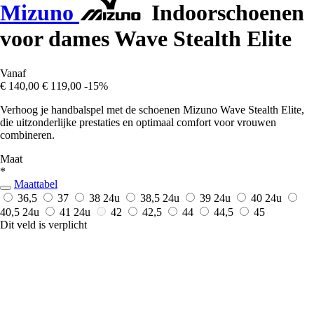
Mizuno
Indoorschoenen
voor dames Wave Stealth Elite
Vanaf
€ 140,00
€ 119,00
-15%
Verhoog je handbalspel met de schoenen Mizuno Wave Stealth Elite,
die uitzonderlijke prestaties en optimaal comfort voor vrouwen
combineren.
Maat
*
Maattabel
36,5
37
38
24u
38,5
24u
39
24u
40
24u
40,5
24u
41
24u
42
42,5
44
44,5
45
Dit veld is verplicht