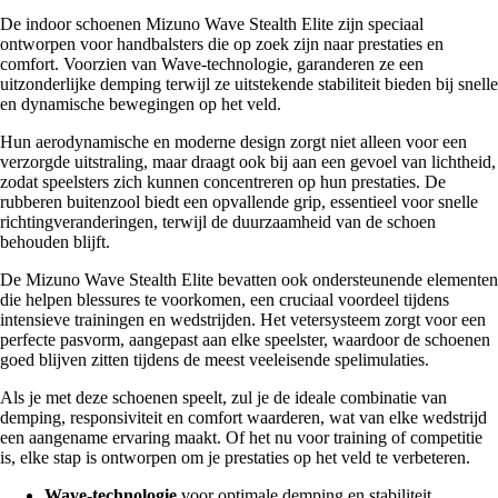
De indoor schoenen Mizuno Wave Stealth Elite zijn speciaal
ontworpen voor handbalsters die op zoek zijn naar prestaties en
comfort. Voorzien van Wave-technologie, garanderen ze een
uitzonderlijke demping terwijl ze uitstekende stabiliteit bieden bij snelle
en dynamische bewegingen op het veld.
Hun aerodynamische en moderne design zorgt niet alleen voor een
verzorgde uitstraling, maar draagt ook bij aan een gevoel van lichtheid,
zodat speelsters zich kunnen concentreren op hun prestaties. De
rubberen buitenzool biedt een opvallende grip, essentieel voor snelle
richtingveranderingen, terwijl de duurzaamheid van de schoen
behouden blijft.
De Mizuno Wave Stealth Elite bevatten ook ondersteunende elementen
die helpen blessures te voorkomen, een cruciaal voordeel tijdens
intensieve trainingen en wedstrijden. Het vetersysteem zorgt voor een
perfecte pasvorm, aangepast aan elke speelster, waardoor de schoenen
goed blijven zitten tijdens de meest veeleisende spelimulaties.
Als je met deze schoenen speelt, zul je de ideale combinatie van
demping, responsiviteit en comfort waarderen, wat van elke wedstrijd
een aangename ervaring maakt. Of het nu voor training of competitie
is, elke stap is ontworpen om je prestaties op het veld te verbeteren.
Wave-technologie
voor optimale demping en stabiliteit.