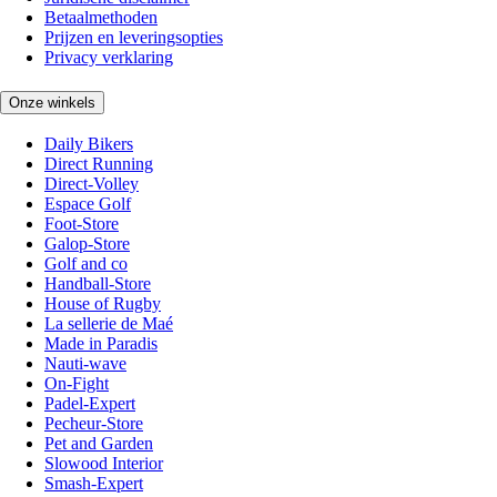
Betaalmethoden
Prijzen en leveringsopties
Privacy verklaring
Onze winkels
Daily Bikers
Direct Running
Direct-Volley
Espace Golf
Foot-Store
Galop-Store
Golf and co
Handball-Store
House of Rugby
La sellerie de Maé
Made in Paradis
Nauti-wave
On-Fight
Padel-Expert
Pecheur-Store
Pet and Garden
Slowood Interior
Smash-Expert