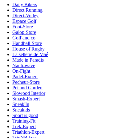
Daily Bikers
Direct Running
Direct-Volley
Espace Golf
Foot-Store
Galop-Store
Golf and co
Handball-Store
House of Rugby
La sellerie de Maé
Made in Paradis
Nauti-wave
On-Fight
Padel-Expert
Pecheur-Store
Pet and Garden
Slowood Interior
Smash-Expert
Sneak'In
Sneakids
Sport is good
Training-Fit
Trek-Expert
Triathlon-Expert
TripNBikers