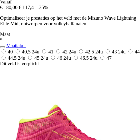
Vanaf
€ 180,00
€ 117,41
-35%
Optimaliseer je prestaties op het veld met de Mizuno Wave Lightning
Elite Mid, ontworpen voor volleybalfanaten.
Maat
*
Maattabel
40
40,5
24u
41
42
24u
42,5
24u
43
24u
44
44,5
24u
45
24u
46
24u
46,5
24u
47
Dit veld is verplicht