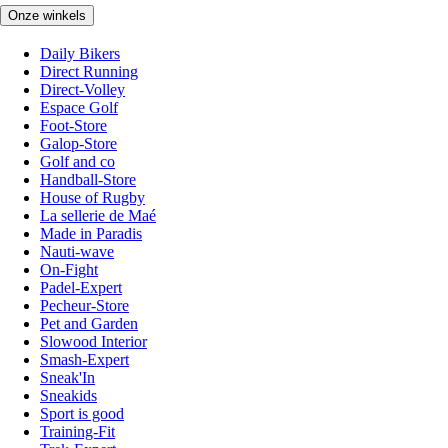
Onze winkels
Daily Bikers
Direct Running
Direct-Volley
Espace Golf
Foot-Store
Galop-Store
Golf and co
Handball-Store
House of Rugby
La sellerie de Maé
Made in Paradis
Nauti-wave
On-Fight
Padel-Expert
Pecheur-Store
Pet and Garden
Slowood Interior
Smash-Expert
Sneak'In
Sneakids
Sport is good
Training-Fit