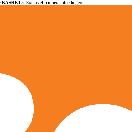
e
BASKET5
. Exclusief partneraanbiedingen