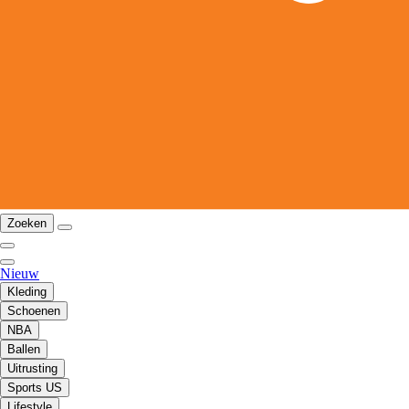
Zoeken
Nieuw
Kleding
Schoenen
NBA
Ballen
Uitrusting
Sports US
Lifestyle