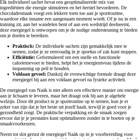
Elk individueel sachet bevat een geoptimaliseerde mix van
ingrediënten die energie stimuleren en het herstel bevorderen. De
chocoladesmaak voegt een lekkere toets toe aan je sportroutine,
waardoor elke inname een aangenaam moment wordt. Of je nu in een
training zit, aan het wandelen bent of aan een wedstrijd deelneemt,
deze energiegel is ontworpen om je de nodige ondersteuning te bieden
om je doelen te bereiken.
Praktisch:
De individuele sachets zijn gemakkelijk mee te
nemen, zodat je ze eenvoudig in je sporttas of zak kunt stoppen.
Efficiëntie:
Geformuleerd om een snelle en functionele
calorietoevoer te bieden, helpt het je energieniveau tijdens de
inspanning op peil te houden.
Voldaan gevoel:
Dankzij de evenwichtige formule draagt deze
energiegel bij aan een voldaan gevoel na fysieke activiteit.
De energiegel van Naäk is niet alleen een effectieve manier om energie
aan je lichaam te leveren, maar het draagt ook bij aan je algehele
welzijn. Door dit product in je sportroutine op te nemen, kun je er
zeker van zijn dat je het beste uit jezelf haalt, terwijl je goed voor je
gezondheid zorgt. De praktische verpakking en de smaak zorgen
ervoor dat je je prestaties kunt optimaliseren zonder in te boeten op je
smaakvoorkeuren.
Neem tot slot gerust de energiegel Naäk op in je voorbereiding voor