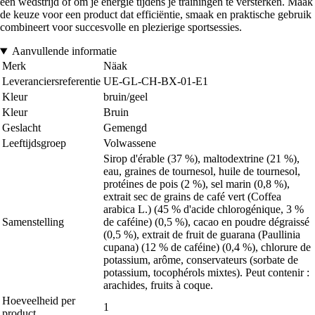
een wedstrijd of om je energie tijdens je trainingen te versterken. Maak
de keuze voor een product dat efficiëntie, smaak en praktische gebruik
combineert voor succesvolle en plezierige sportsessies.
Aanvullende informatie
Merk
Näak
Leveranciersreferentie
UE-GL-CH-BX-01-E1
Kleur
bruin/geel
Kleur
Bruin
Geslacht
Gemengd
Leeftijdsgroep
Volwassene
Sirop d'érable (37 %), maltodextrine (21 %),
eau, graines de tournesol, huile de tournesol,
protéines de pois (2 %), sel marin (0,8 %),
extrait sec de grains de café vert (Coffea
arabica L.) (45 % d'acide chlorogénique, 3 %
Samenstelling
de caféine) (0,5 %), cacao en poudre dégraissé
(0,5 %), extrait de fruit de guarana (Paullinia
cupana) (12 % de caféine) (0,4 %), chlorure de
potassium, arôme, conservateurs (sorbate de
potassium, tocophérols mixtes). Peut contenir :
arachides, fruits à coque.
Hoeveelheid per
1
product