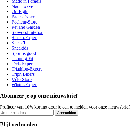
Made in Paradis
Nauti-wave
On-Fight
Padel-Expert
Pecheur-Store
Pet and Garden
Slowood Interior
Smash-Expert
Sneak'In
Sneakids
Sport is good
Training-Fit
Trek-Expert
Triathlon-Expert
TripNBikers
Vélo-Store
Winter-Expert
Abonneer je op onze nieuwsbrief
Profiteer van 10% korting door je aan te melden voor onze nieuwsbrief
Aanmelden
Blijf verbonden