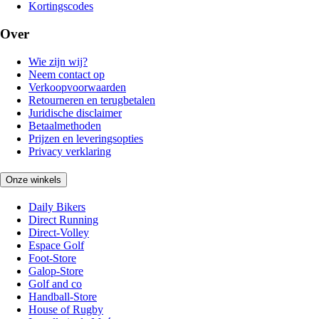
Kortingscodes
Over
Wie zijn wij?
Neem contact op
Verkoopvoorwaarden
Retourneren en terugbetalen
Juridische disclaimer
Betaalmethoden
Prijzen en leveringsopties
Privacy verklaring
Onze winkels
Daily Bikers
Direct Running
Direct-Volley
Espace Golf
Foot-Store
Galop-Store
Golf and co
Handball-Store
House of Rugby