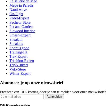
La sellerie de Maé
Made in Paradis
Nauti-wave
On-Fight
Padel-Expert
Pecheur-Store
Pet and Garden
Slowood Interior
Smash-Expert
Sneak'In
Sneakids
Sport is good
Training-Fit
Trek-Expert
Triathlon-Expert
TripNBikers
Vélo-Store
Winter-Expert
Abonneer je op onze nieuwsbrief
Profiteer van 10% korting door je aan te melden voor onze nieuwsbrief
Aanmelden
Blijf verbonden