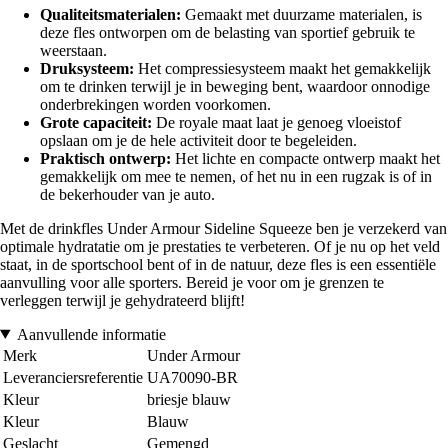
Qualiteitsmaterialen:
Gemaakt met duurzame materialen, is
deze fles ontworpen om de belasting van sportief gebruik te
weerstaan.
Druksysteem:
Het compressiesysteem maakt het gemakkelijk
om te drinken terwijl je in beweging bent, waardoor onnodige
onderbrekingen worden voorkomen.
Grote capaciteit:
De royale maat laat je genoeg vloeistof
opslaan om je de hele activiteit door te begeleiden.
Praktisch ontwerp:
Het lichte en compacte ontwerp maakt het
gemakkelijk om mee te nemen, of het nu in een rugzak is of in
de bekerhouder van je auto.
Met de drinkfles Under Armour Sideline Squeeze ben je verzekerd van
optimale hydratatie om je prestaties te verbeteren. Of je nu op het veld
staat, in de sportschool bent of in de natuur, deze fles is een essentiële
aanvulling voor alle sporters. Bereid je voor om je grenzen te
verleggen terwijl je gehydrateerd blijft!
Aanvullende informatie
Merk
Under Armour
Leveranciersreferentie
UA70090-BR
Kleur
briesje blauw
Kleur
Blauw
Geslacht
Gemengd