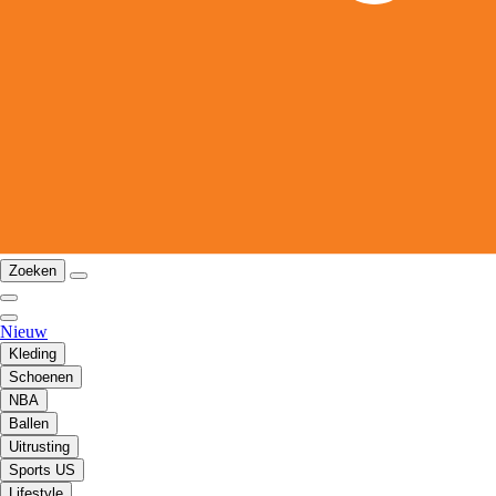
Zoeken
Nieuw
Kleding
Schoenen
NBA
Ballen
Uitrusting
Sports US
Lifestyle