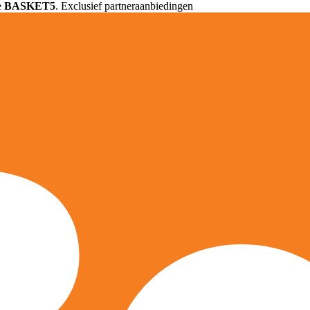
e
BASKET5
. Exclusief partneraanbiedingen