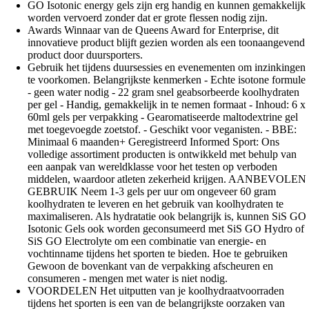
GO Isotonic energy gels zijn erg handig en kunnen gemakkelijk
worden vervoerd zonder dat er grote flessen nodig zijn.
Awards Winnaar van de Queens Award for Enterprise, dit
innovatieve product blijft gezien worden als een toonaangevend
product door duursporters.
Gebruik het tijdens duursessies en evenementen om inzinkingen
te voorkomen. Belangrijkste kenmerken - Echte isotone formule
- geen water nodig - 22 gram snel geabsorbeerde koolhydraten
per gel - Handig, gemakkelijk in te nemen formaat - Inhoud: 6 x
60ml gels per verpakking - Gearomatiseerde maltodextrine gel
met toegevoegde zoetstof. - Geschikt voor veganisten. - BBE:
Minimaal 6 maanden+ Geregistreerd Informed Sport: Ons
volledige assortiment producten is ontwikkeld met behulp van
een aanpak van wereldklasse voor het testen op verboden
middelen, waardoor atleten zekerheid krijgen. AANBEVOLEN
GEBRUIK Neem 1-3 gels per uur om ongeveer 60 gram
koolhydraten te leveren en het gebruik van koolhydraten te
maximaliseren. Als hydratatie ook belangrijk is, kunnen SiS GO
Isotonic Gels ook worden geconsumeerd met SiS GO Hydro of
SiS GO Electrolyte om een combinatie van energie- en
vochtinname tijdens het sporten te bieden. Hoe te gebruiken
Gewoon de bovenkant van de verpakking afscheuren en
consumeren - mengen met water is niet nodig.
VOORDELEN Het uitputten van je koolhydraatvoorraden
tijdens het sporten is een van de belangrijkste oorzaken van