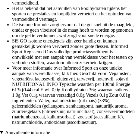
vermoeidheid.
Het is bekend dat het aanvullen van koolhydraten tijdens het
sporten de prestaties en looptijden verbetert en het optreden van
vermoeidheid vertraagt.
De isotone formule zorgt ervoor dat de gel snel uit de maag lekt,
omdat er geen vloeistof in de maag hoeft te worden opgenomen
om de gel te verdunnen, wat zorgt voor snelle energie.
SiS GO isotone energiegels zijn zeer handig en kunnen
gemakkelijk worden vervoerd zonder grote flessen. Informed
Sport Registered Ons volledige productassortiment is
ontwikkeld met een aanpak van wereldklasse voor het testen op
verboden stoffen, waardoor atleten zekerheid krijgen.
Voor meer informatie over Informed Sport en onze unieke
aanpak van wereldklasse, klik hier. Geschikt voor: Veganisten,
vegetariërs, lactosevrij, glutenvrij, tarwevrij, notenvrij, sojavrij
NUTRITIONAL INFO Typische waarden per 100ml Energie
613kj/144kcal Eiwit 0,0g Koolhydraten 36g waarvan suikers
1,0g Vet 0,1g waarvan verzadigd 0,0g Vezels 0,1g Zout 0,01g
Ingredienten: Water, maltodextrine (uit maïs) (33%),
geleermiddelen (gellangom, xanthaangom), natuurlijk aroma,
zuurteregelaars (citroenzuur, natriumcitraat), conserveermiddelen
(natriumbenzoaat, kaliumsorbaat), zoetstof (acesulfaam K),
natriumchloride, antioxidant (ascorbinezuur).
Aanvullende informatie