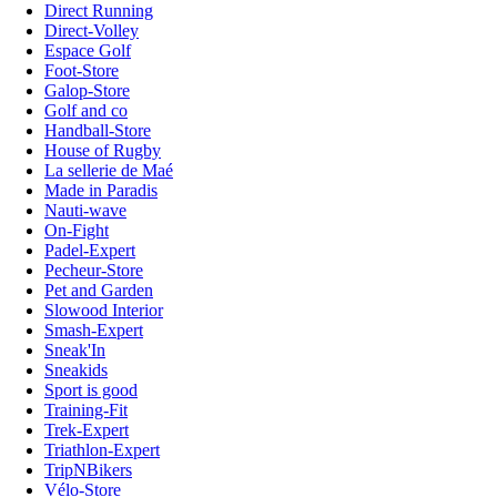
Direct Running
Direct-Volley
Espace Golf
Foot-Store
Galop-Store
Golf and co
Handball-Store
House of Rugby
La sellerie de Maé
Made in Paradis
Nauti-wave
On-Fight
Padel-Expert
Pecheur-Store
Pet and Garden
Slowood Interior
Smash-Expert
Sneak'In
Sneakids
Sport is good
Training-Fit
Trek-Expert
Triathlon-Expert
TripNBikers
Vélo-Store