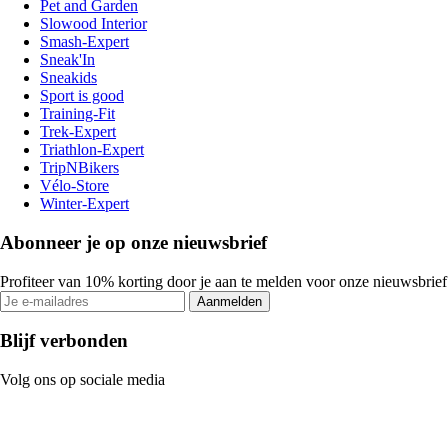
Pet and Garden
Slowood Interior
Smash-Expert
Sneak'In
Sneakids
Sport is good
Training-Fit
Trek-Expert
Triathlon-Expert
TripNBikers
Vélo-Store
Winter-Expert
Abonneer je op onze nieuwsbrief
Profiteer van 10% korting door je aan te melden voor onze nieuwsbrief
Aanmelden
Blijf verbonden
Volg ons op sociale media