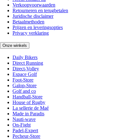
Verkoopvoorwaarden
Retourneren en terugbetalen
Juridische disclaimer
Betaalmethoden
Prijzen en leveringsopties
Privacy verklaring
Onze winkels
Daily Bikers
Direct Running
Direct-Volley
Espace Golf
Foot-Store
Galop-Store
Golf and co
Handball-Store
House of Rugby
La sellerie de Maé
Made in Paradis
Nauti-wave
On-Fight
Padel-Expert
Pecheur-Store