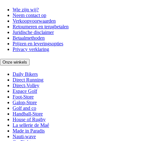
Wie zijn wij?
Neem contact op
Verkoopvoorwaarden
Retourneren en terugbetalen
Juridische disclaimer
Betaalmethoden
Prijzen en leveringsopties
Privacy verklaring
Onze winkels
Daily Bikers
Direct Running
Direct-Volley
Espace Golf
Foot-Store
Galop-Store
Golf and co
Handball-Store
House of Rugby
La sellerie de Maé
Made in Paradis
Nauti-wave