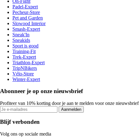
On-Fight
Padel-Expert
Pecheur-Store
Pet and Garden
Slowood Interior
Smash-Expert
Sneak'In
Sneakids
Sport is good
Training-Fit
Trek-Expert
Triathlon-Expert
TripNBikers
Vélo-Store
Winter-Expert
Abonneer je op onze nieuwsbrief
Profiteer van 10% korting door je aan te melden voor onze nieuwsbrief
Aanmelden
Blijf verbonden
Volg ons op sociale media