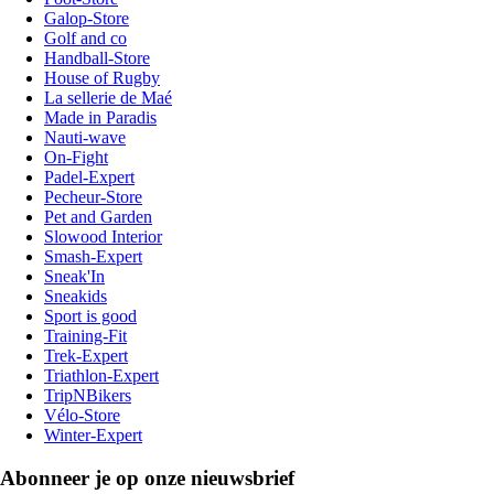
Galop-Store
Golf and co
Handball-Store
House of Rugby
La sellerie de Maé
Made in Paradis
Nauti-wave
On-Fight
Padel-Expert
Pecheur-Store
Pet and Garden
Slowood Interior
Smash-Expert
Sneak'In
Sneakids
Sport is good
Training-Fit
Trek-Expert
Triathlon-Expert
TripNBikers
Vélo-Store
Winter-Expert
Abonneer je op onze nieuwsbrief