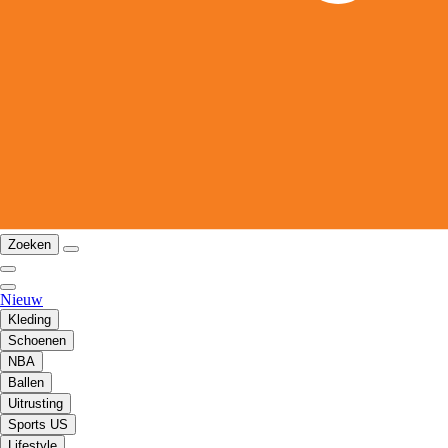
Zoeken
Nieuw
Kleding
Schoenen
NBA
Ballen
Uitrusting
Sports US
Lifestyle