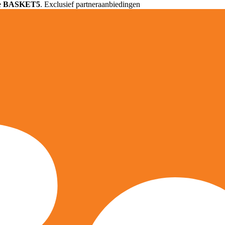
e
BASKET5
. Exclusief partneraanbiedingen