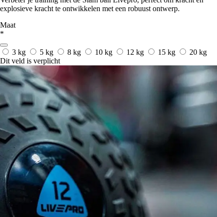
explosieve kracht te ontwikkelen met een robuust ontwerp.
Maat
*
3 kg
5 kg
8 kg
10 kg
12 kg
15 kg
20 kg
Dit veld is verplicht