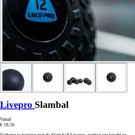
Livepro
Slambal
Vanaf
€ 18,56
Verbeter je training met de Slam ball Livepro, perfect om kracht en