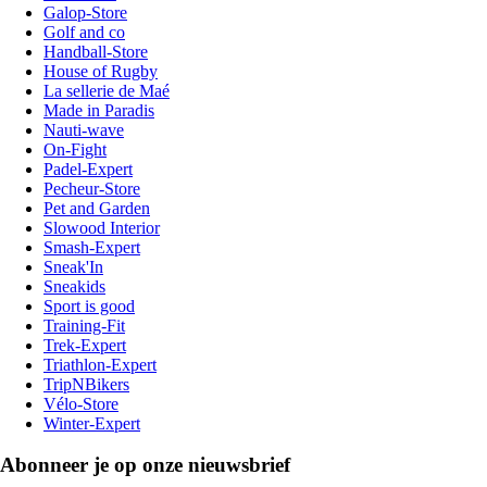
Galop-Store
Golf and co
Handball-Store
House of Rugby
La sellerie de Maé
Made in Paradis
Nauti-wave
On-Fight
Padel-Expert
Pecheur-Store
Pet and Garden
Slowood Interior
Smash-Expert
Sneak'In
Sneakids
Sport is good
Training-Fit
Trek-Expert
Triathlon-Expert
TripNBikers
Vélo-Store
Winter-Expert
Abonneer je op onze nieuwsbrief