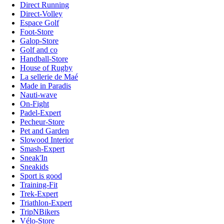
Direct Running
Direct-Volley
Espace Golf
Foot-Store
Galop-Store
Golf and co
Handball-Store
House of Rugby
La sellerie de Maé
Made in Paradis
Nauti-wave
On-Fight
Padel-Expert
Pecheur-Store
Pet and Garden
Slowood Interior
Smash-Expert
Sneak'In
Sneakids
Sport is good
Training-Fit
Trek-Expert
Triathlon-Expert
TripNBikers
Vélo-Store