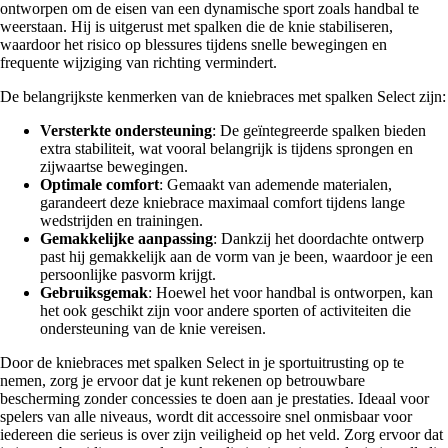
ontworpen om de eisen van een dynamische sport zoals handbal te
weerstaan. Hij is uitgerust met spalken die de knie stabiliseren,
waardoor het risico op blessures tijdens snelle bewegingen en
frequente wijziging van richting vermindert.
De belangrijkste kenmerken van de kniebraces met spalken Select zijn:
Versterkte ondersteuning
: De geïntegreerde spalken bieden
extra stabiliteit, wat vooral belangrijk is tijdens sprongen en
zijwaartse bewegingen.
Optimale comfort
: Gemaakt van ademende materialen,
garandeert deze kniebrace maximaal comfort tijdens lange
wedstrijden en trainingen.
Gemakkelijke aanpassing
: Dankzij het doordachte ontwerp
past hij gemakkelijk aan de vorm van je been, waardoor je een
persoonlijke pasvorm krijgt.
Gebruiksgemak
: Hoewel het voor handbal is ontworpen, kan
het ook geschikt zijn voor andere sporten of activiteiten die
ondersteuning van de knie vereisen.
Door de kniebraces met spalken Select in je sportuitrusting op te
nemen, zorg je ervoor dat je kunt rekenen op betrouwbare
bescherming zonder concessies te doen aan je prestaties. Ideaal voor
spelers van alle niveaus, wordt dit accessoire snel onmisbaar voor
iedereen die serieus is over zijn veiligheid op het veld. Zorg ervoor dat