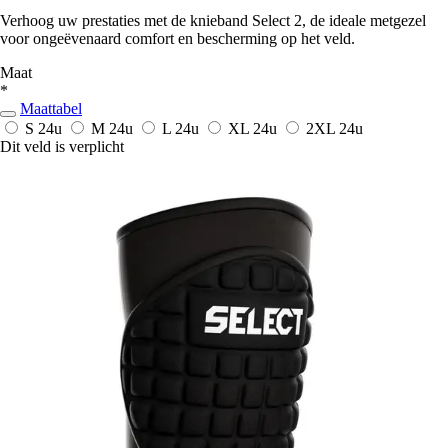
Verhoog uw prestaties met de knieband Select 2, de ideale metgezel
voor ongeëvenaard comfort en bescherming op het veld.
Maat
*
Maattabel
S
24u
M
24u
L
24u
XL
24u
2XL
24u
Dit veld is verplicht