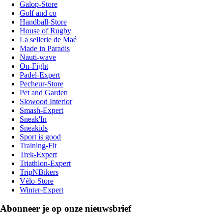
Galop-Store
Golf and co
Handball-Store
House of Rugby
La sellerie de Maé
Made in Paradis
Nauti-wave
On-Fight
Padel-Expert
Pecheur-Store
Pet and Garden
Slowood Interior
Smash-Expert
Sneak'In
Sneakids
Sport is good
Training-Fit
Trek-Expert
Triathlon-Expert
TripNBikers
Vélo-Store
Winter-Expert
Abonneer je op onze nieuwsbrief