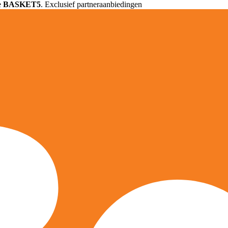
e
BASKET5
. Exclusief partneraanbiedingen