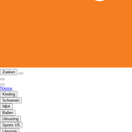
Zoeken
Nieuw
Kleding
Schoenen
NBA
Ballen
Uitrusting
Sports US
Lifestyle