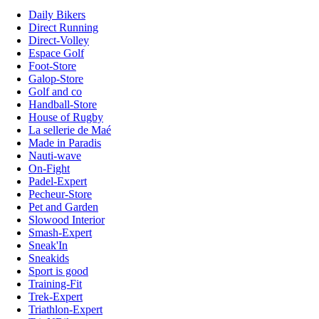
Daily Bikers
Direct Running
Direct-Volley
Espace Golf
Foot-Store
Galop-Store
Golf and co
Handball-Store
House of Rugby
La sellerie de Maé
Made in Paradis
Nauti-wave
On-Fight
Padel-Expert
Pecheur-Store
Pet and Garden
Slowood Interior
Smash-Expert
Sneak'In
Sneakids
Sport is good
Training-Fit
Trek-Expert
Triathlon-Expert