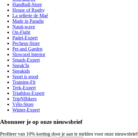
Handball-Store
House of Rugby
La sellerie de Maé
Made in Paradis
Nauti-wave
On-Fight
Padel-Expert
Pecheur-Store
Pet and Garden
Slowood Interior
Smash-Expert
Sneak'In
Sneakids
Sport is good
Training-Fit
Trek-Expert
Triathlon-Expert
TripNBikers
Vélo-Store
Winter-Expert
Abonneer je op onze nieuwsbrief
Profiteer van 10% korting door je aan te melden voor onze nieuwsbrief