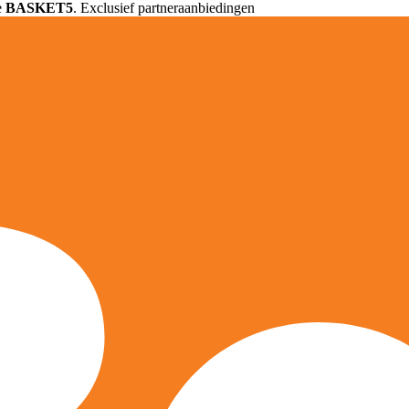
e
BASKET5
. Exclusief partneraanbiedingen