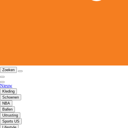
Zoeken
Nieuw
Kleding
Schoenen
NBA
Ballen
Uitrusting
Sports US
Lifestyle