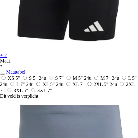
+-2
Maat
*
Maattabel
XS 5"
S 5"
24u
S 7"
M 5"
24u
M 7"
24u
L 5"
24u
L 7"
24u
XL 5"
24u
XL 7"
2XL 5"
24u
2XL
7"
3XL 5"
3XL 7"
Dit veld is verplicht