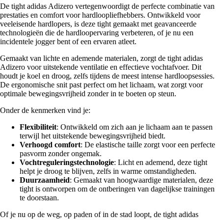
De tight adidas Adizero vertegenwoordigt de perfecte combinatie van
prestaties en comfort voor hardloopliefhebbers. Ontwikkeld voor
veeleisende hardlopers, is deze tight gemaakt met geavanceerde
technologieën die de hardloopervaring verbeteren, of je nu een
incidentele jogger bent of een ervaren atleet.
Gemaakt van lichte en ademende materialen, zorgt de tight adidas
Adizero voor uitstekende ventilatie en effectieve vochtafvoer. Dit
houdt je koel en droog, zelfs tijdens de meest intense hardloopsessies.
De ergonomische snit past perfect om het lichaam, wat zorgt voor
optimale bewegingsvrijheid zonder in te boeten op steun.
Onder de kenmerken vind je:
Flexibiliteit
: Ontwikkeld om zich aan je lichaam aan te passen
terwijl het uitstekende bewegingsvrijheid biedt.
Verhoogd comfort
: De elastische taille zorgt voor een perfecte
pasvorm zonder ongemak.
Vochtreguleringstechnologie
: Licht en ademend, deze tight
helpt je droog te blijven, zelfs in warme omstandigheden.
Duurzaamheid
: Gemaakt van hoogwaardige materialen, deze
tight is ontworpen om de ontberingen van dagelijkse trainingen
te doorstaan.
Of je nu op de weg, op paden of in de stad loopt, de tight adidas