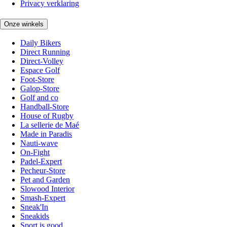
Privacy verklaring
Onze winkels
Daily Bikers
Direct Running
Direct-Volley
Espace Golf
Foot-Store
Galop-Store
Golf and co
Handball-Store
House of Rugby
La sellerie de Maé
Made in Paradis
Nauti-wave
On-Fight
Padel-Expert
Pecheur-Store
Pet and Garden
Slowood Interior
Smash-Expert
Sneak'In
Sneakids
Sport is good