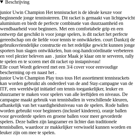
Beschrijving
junior Uwin Champion Het tennisracket is de ideale keuze voor
beginnende jonge tennissterren. Dit racket is gemaakt van lichtgewicht
aluminium en biedt de perfecte combinatie van duurzaamheid en
wendbaarheid voor beginners. Met een comfortabele grip en een
ontwerp dat geschikt is voor jonge spelers, is dit racket het perfecte
gereedschap om de liefde voor tennis te ontwikkelen. court Dankzij de
gebruiksvriendelijke constructie en het redelijke gewicht kunnen jonge
sporters hun slagen ontwikkelen, hun oog-handcoördinatie verbeteren
en veel plezier beleven aan . junior Maak je klaar om te serveren, rally
te spelen en te scoren met dit racket op instapniveau!
Elle court Wordt geleverd met een 3/4 cover voor eenvoudige
bescherming op en naast het .
junior Uwin Champion Play tous tous Het assortiment tennisrackets
kan worden gebruikt als onderdeel van de and Stay-campagne van de
ITF, een wereldwijd initiatief om tennis toegankelijker, leuker en
duurzamer te maken voor spelers van alle leeftijden en niveaus. De
campagne maakt gebruik van tennisballen in verschillende kleuren,
afhankelijk van het vaardigheidsniveau van de spelers. Rode ballen
worden gebruikt voor beginners (inclusief kinderen), oranje ballen
voor gevorderde spelers en groene ballen voor meer gevorderde
spelers. Deze ballen zijn langzamer en lichter dan traditionele
tennisballen, waardoor ze makkelijker verwisseld kunnen worden en
leuker zijn om mee te spelen.