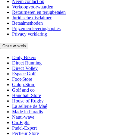
Neem contact op
Verkoopvoorwaarden
Retourneren en terugbetalen
Juridische disclaimer
Betaalmethoden
Prijzen en leveringsopties
Privacy verklaring
Onze winkels
Daily Bikers
Direct Running
Direct-Volley
Espace Golf
Foot-Store
Galop-Store
Golf and co
Handball-Store
House of Rugby
La sellerie de Maé
Made in Paradis
Nauti-wave
On-Fight
Padel-Expert
Pecheur-Store