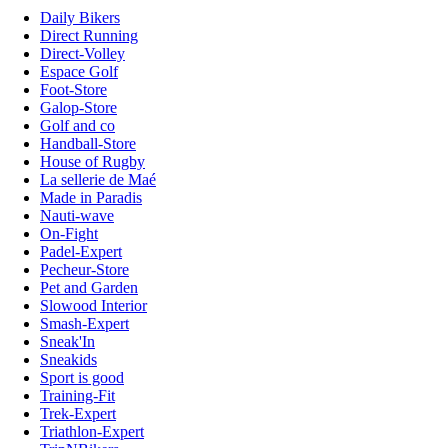
Daily Bikers
Direct Running
Direct-Volley
Espace Golf
Foot-Store
Galop-Store
Golf and co
Handball-Store
House of Rugby
La sellerie de Maé
Made in Paradis
Nauti-wave
On-Fight
Padel-Expert
Pecheur-Store
Pet and Garden
Slowood Interior
Smash-Expert
Sneak'In
Sneakids
Sport is good
Training-Fit
Trek-Expert
Triathlon-Expert