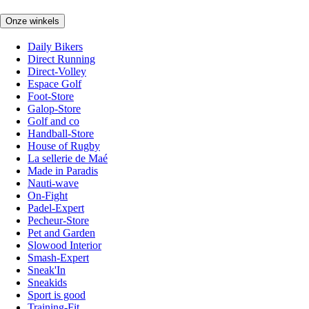
Onze winkels
Daily Bikers
Direct Running
Direct-Volley
Espace Golf
Foot-Store
Galop-Store
Golf and co
Handball-Store
House of Rugby
La sellerie de Maé
Made in Paradis
Nauti-wave
On-Fight
Padel-Expert
Pecheur-Store
Pet and Garden
Slowood Interior
Smash-Expert
Sneak'In
Sneakids
Sport is good
Training-Fit