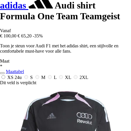
adidas
Audi shirt
Formula One Team Teamgeist
Vanaf
€ 100,00
€ 65,20
-35%
Toon je steun voor Audi F1 met het adidas shirt, een stijlvolle en
comfortabele must-have voor alle fans.
Maat
*
Maattabel
XS
24u
S
M
L
XL
2XL
Dit veld is verplicht