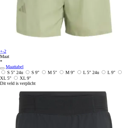
+-2
Maat
*
Maattabel
S 5"
24u
S 9"
M 5"
M 9"
L 5"
24u
L 9"
XL 5"
XL 9"
Dit veld is verplicht