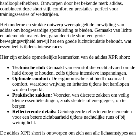
hardloopliefhebbers. Ontworpen door het bekende merk adidas,
combineert deze short stijl, comfort en prestaties, perfect voor
trainingssessies of wedstrijden.
Het moderne en strakke ontwerp weerspiegelt de toewijding van
adidas om hoogwaardige sportkleding te bieden. Gemaakt van lichte
en ademende materialen, garandeert de short een grote
bewegingsvrijheid terwijl het een goede luchtcirculatie behoudt, wat
essentieel is tijdens intense races.
Hier zijn enkele opmerkelijke kenmerken van de adidas XPR short:
Technische stof:
Gemaakt van een stof die vocht afvoert om de
huid droog te houden, zelfs tijdens intensieve inspanningen.
Optimale comfort:
De ergonomische snit biedt maximaal
comfort, waardoor wrijving en irritaties tijdens het hardlopen
worden beperkt.
Praktische zakken:
Voorzien van discrete zakken om veilig
kleine essentiële dingen, zoals sleutels of energiegels, op te
bergen.
Reflecterende details:
Geïntegreerde reflecterende elementen
voor een betere zichtbaarheid tijdens nachtelijke runs of bij
weinig licht.
De adidas XPR short is ontworpen om zich aan alle lichaamstypes aan