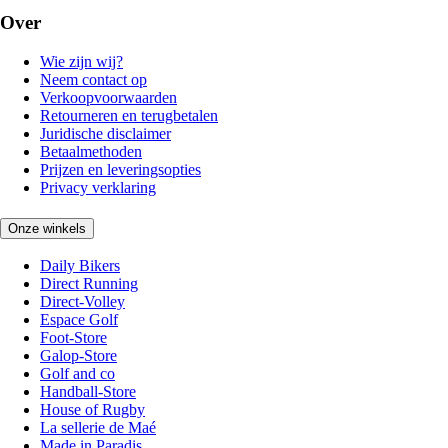
Over
Wie zijn wij?
Neem contact op
Verkoopvoorwaarden
Retourneren en terugbetalen
Juridische disclaimer
Betaalmethoden
Prijzen en leveringsopties
Privacy verklaring
Onze winkels
Daily Bikers
Direct Running
Direct-Volley
Espace Golf
Foot-Store
Galop-Store
Golf and co
Handball-Store
House of Rugby
La sellerie de Maé
Made in Paradis