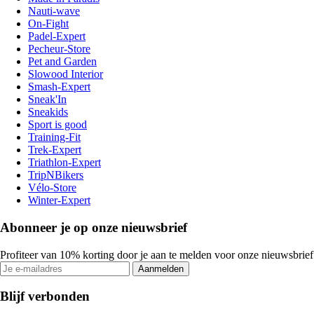
Nauti-wave
On-Fight
Padel-Expert
Pecheur-Store
Pet and Garden
Slowood Interior
Smash-Expert
Sneak'In
Sneakids
Sport is good
Training-Fit
Trek-Expert
Triathlon-Expert
TripNBikers
Vélo-Store
Winter-Expert
Abonneer je op onze nieuwsbrief
Profiteer van 10% korting door je aan te melden voor onze nieuwsbrief
Aanmelden
Blijf verbonden