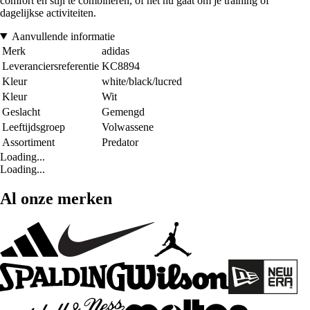
comfort en stijl te combineren, of het nu gaat om je training of
dagelijkse activiteiten.
Aanvullende informatie
Merk
adidas
Leveranciersreferentie
KC8894
Kleur
white/black/lucred
Kleur
Wit
Geslacht
Gemengd
Leeftijdsgroep
Volwassene
Assortiment
Predator
Loading...
Loading...
Al onze merken