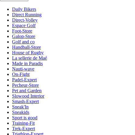
Daily Bikers
Direct Running
Direct-Volley
Espace Golf
Foot-Store
Galop-Store
Golf and co
Handball-Store
House of Rugby
La sellerie de Maé
Made in Paradis
Nauti-wave
On-Fight
Padel-Expert
Pecheur-Store
Pet and Garden
Slowood Interior
Smash-Expert
Sneak'In
Sneakids
Sport is good
Training-Fit
Trek-Expert
Triathlon-Expert