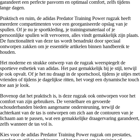
garandeert een perfecte pasvorm en optimaal comfort, zelfs tijdens
lange dagen.
Praktisch en ruim, de adidas Predator Training Power rugzak heeft
meerdere compartimenten voor een georganiseerde opslag van je
spullen. Of je nu je sportkleding, je trainingsmateriaal of je
persoonlijke spullen wilt vervoeren, alles vindt gemakkelijk zijn plaats.
De functionaliteit van deze tas wordt benadrukt door speciaal
ontworpen zakken om je essentiële artikelen binnen handbereik te
houden.
Het moderne en strakke ontwerp van de rugzak weerspiegelt de
sportieve esthetiek van adidas. Het past gemakkelijk bij je stijl, terwijl
je ook opvalt. Of je het nu draagt in de sportschool, tijdens je uitjes met
vrienden of tijdens je dagelijkse ritten, het voegt een dynamische touch
toe aan je look.
Bovenop dat het praktisch is, is deze rugzak ook ontworpen voor het
comfort van zijn gebruikers. De verstelbare en gevoerde
schouderbanden bieden aangename ondersteuning, terwijl de
achterkant van de tas is ontworpen om zich aan de contouren van je
lichaam aan te passen, wat een gemakkelijke draagervaring garandeert,
zelfs wanneer de tas vol is.
Kies voor de adidas Predator Training Power rugzak om prestaties,