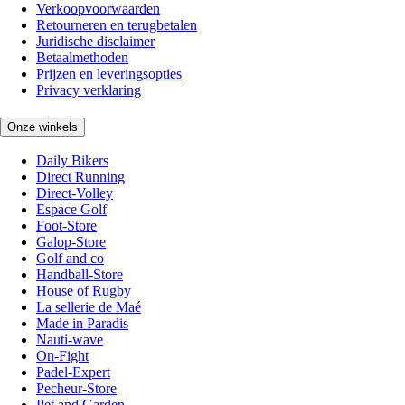
Verkoopvoorwaarden
Retourneren en terugbetalen
Juridische disclaimer
Betaalmethoden
Prijzen en leveringsopties
Privacy verklaring
Onze winkels
Daily Bikers
Direct Running
Direct-Volley
Espace Golf
Foot-Store
Galop-Store
Golf and co
Handball-Store
House of Rugby
La sellerie de Maé
Made in Paradis
Nauti-wave
On-Fight
Padel-Expert
Pecheur-Store
Pet and Garden