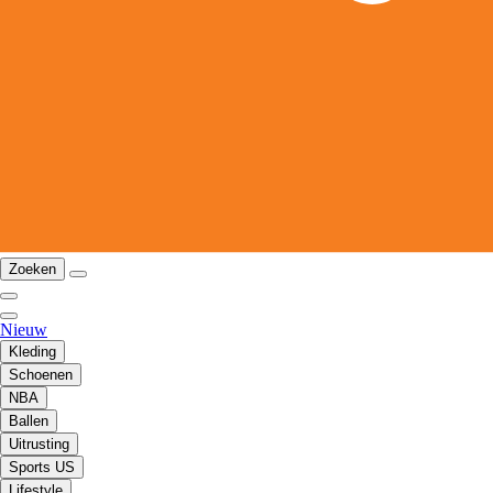
Zoeken
Nieuw
Kleding
Schoenen
NBA
Ballen
Uitrusting
Sports US
Lifestyle