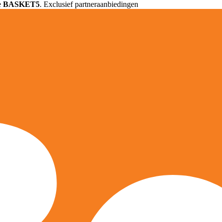
e
BASKET5
. Exclusief partneraanbiedingen