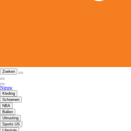
Zoeken
Nieuw
Kleding
Schoenen
NBA
Ballen
Uitrusting
Sports US
Lifestyle