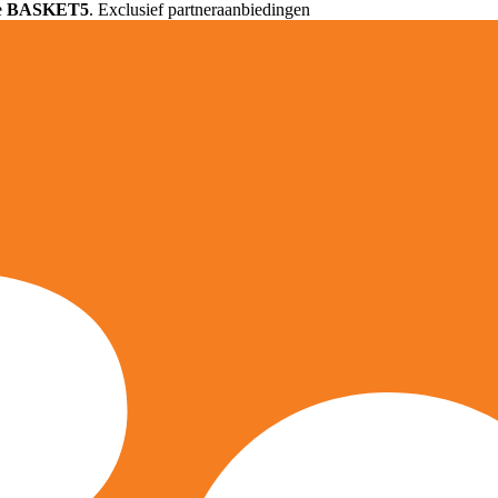
e
BASKET5
. Exclusief partneraanbiedingen