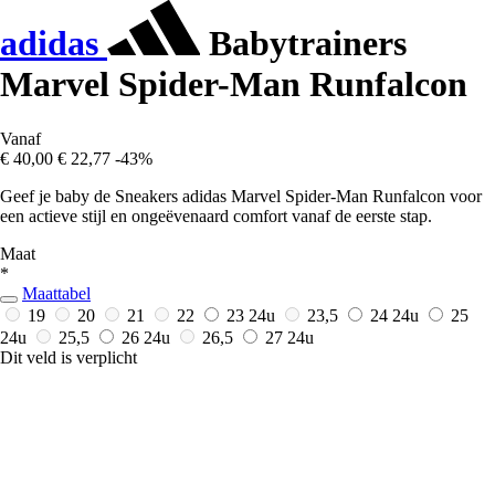
adidas
Babytrainers
Marvel Spider-Man Runfalcon
Vanaf
€ 40,00
€ 22,77
-43%
Geef je baby de Sneakers adidas Marvel Spider-Man Runfalcon voor
een actieve stijl en ongeëvenaard comfort vanaf de eerste stap.
Maat
*
Maattabel
19
20
21
22
23
24u
23,5
24
24u
25
24u
25,5
26
24u
26,5
27
24u
Dit veld is verplicht