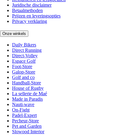
Juridische disclaimer
Betaalmethoden
Prijzen en leveringsopties
Privacy verklaring
Onze winkels
Daily Bikers
Direct Running
Direct-Volley
Espace Golf
Foot-Store
Galop-Store
Golf and co
Handball-Store
House of Rugby
La sellerie de Maé
Made in Paradis
Nauti-wave
On-Fight
Padel-Expert
Pecheur-Store
Pet and Garden
Slowood Interior