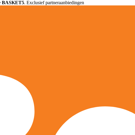
e
BASKET5
. Exclusief partneraanbiedingen