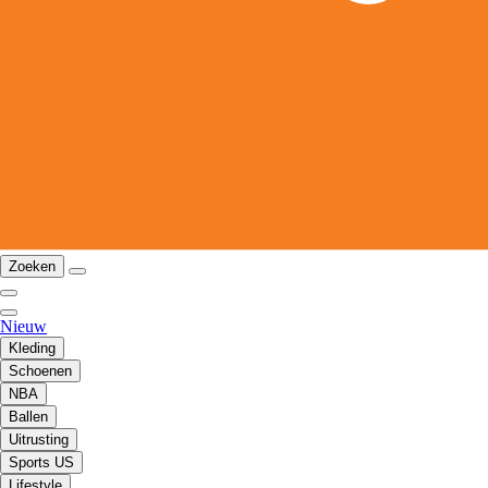
Zoeken
Nieuw
Kleding
Schoenen
NBA
Ballen
Uitrusting
Sports US
Lifestyle