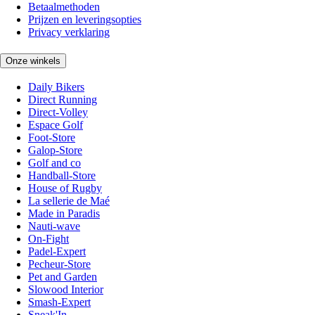
Betaalmethoden
Prijzen en leveringsopties
Privacy verklaring
Onze winkels
Daily Bikers
Direct Running
Direct-Volley
Espace Golf
Foot-Store
Galop-Store
Golf and co
Handball-Store
House of Rugby
La sellerie de Maé
Made in Paradis
Nauti-wave
On-Fight
Padel-Expert
Pecheur-Store
Pet and Garden
Slowood Interior
Smash-Expert
Sneak'In