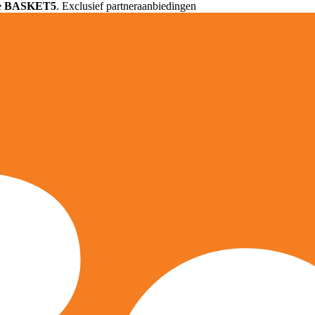
e
BASKET5
. Exclusief partneraanbiedingen