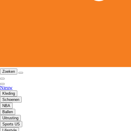
Zoeken
Nieuw
Kleding
Schoenen
NBA
Ballen
Uitrusting
Sports US
Lifestyle