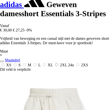
adidas
Geweven
damesshort Essentials 3-Stripes
Vanaf
€ 30,00
€ 27,25
-9%
Vrijheid van beweging en een casual stijl met de dames geweven short
adidas Essentials 3-Stripes. De must-have voor je sportlook!
Maat
*
Maattabel
XS
S
M
L
XL
2XL
24u
2XS
Dit veld is verplicht