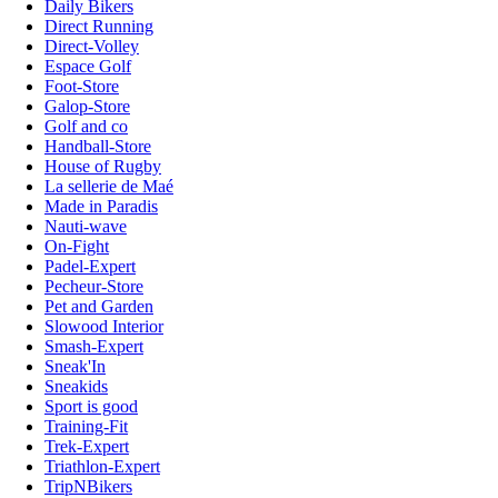
Daily Bikers
Direct Running
Direct-Volley
Espace Golf
Foot-Store
Galop-Store
Golf and co
Handball-Store
House of Rugby
La sellerie de Maé
Made in Paradis
Nauti-wave
On-Fight
Padel-Expert
Pecheur-Store
Pet and Garden
Slowood Interior
Smash-Expert
Sneak'In
Sneakids
Sport is good
Training-Fit
Trek-Expert
Triathlon-Expert
TripNBikers