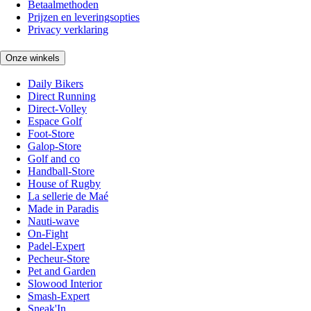
Betaalmethoden
Prijzen en leveringsopties
Privacy verklaring
Onze winkels
Daily Bikers
Direct Running
Direct-Volley
Espace Golf
Foot-Store
Galop-Store
Golf and co
Handball-Store
House of Rugby
La sellerie de Maé
Made in Paradis
Nauti-wave
On-Fight
Padel-Expert
Pecheur-Store
Pet and Garden
Slowood Interior
Smash-Expert
Sneak'In