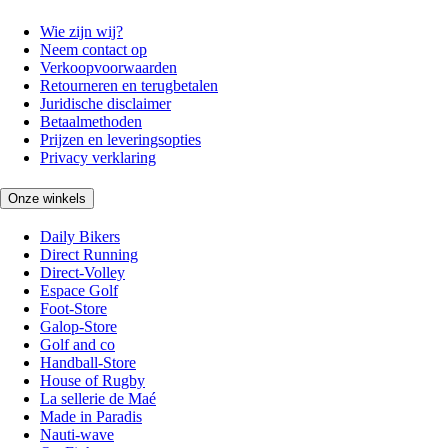
Wie zijn wij?
Neem contact op
Verkoopvoorwaarden
Retourneren en terugbetalen
Juridische disclaimer
Betaalmethoden
Prijzen en leveringsopties
Privacy verklaring
Onze winkels
Daily Bikers
Direct Running
Direct-Volley
Espace Golf
Foot-Store
Galop-Store
Golf and co
Handball-Store
House of Rugby
La sellerie de Maé
Made in Paradis
Nauti-wave