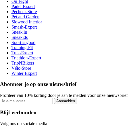
On-Fight
Padel-Expert
Pecheur-Store
Pet and Garden
Slowood Interior
Smash-Expert
Sneak'In
Sneakids
Sport is good
Training-Fit
Trek-Expert
Triathlon-Expert
TripNBikers
Vélo-Store
Winter-Expert
Abonneer je op onze nieuwsbrief
Profiteer van 10% korting door je aan te melden voor onze nieuwsbrief
Aanmelden
Blijf verbonden
Volg ons op sociale media