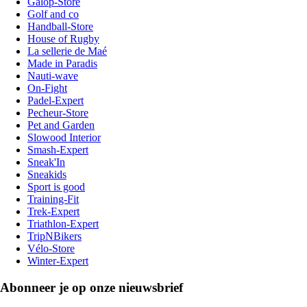
Galop-Store
Golf and co
Handball-Store
House of Rugby
La sellerie de Maé
Made in Paradis
Nauti-wave
On-Fight
Padel-Expert
Pecheur-Store
Pet and Garden
Slowood Interior
Smash-Expert
Sneak'In
Sneakids
Sport is good
Training-Fit
Trek-Expert
Triathlon-Expert
TripNBikers
Vélo-Store
Winter-Expert
Abonneer je op onze nieuwsbrief