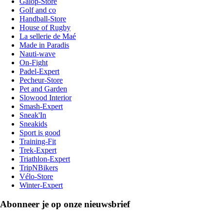
Galop-Store
Golf and co
Handball-Store
House of Rugby
La sellerie de Maé
Made in Paradis
Nauti-wave
On-Fight
Padel-Expert
Pecheur-Store
Pet and Garden
Slowood Interior
Smash-Expert
Sneak'In
Sneakids
Sport is good
Training-Fit
Trek-Expert
Triathlon-Expert
TripNBikers
Vélo-Store
Winter-Expert
Abonneer je op onze nieuwsbrief