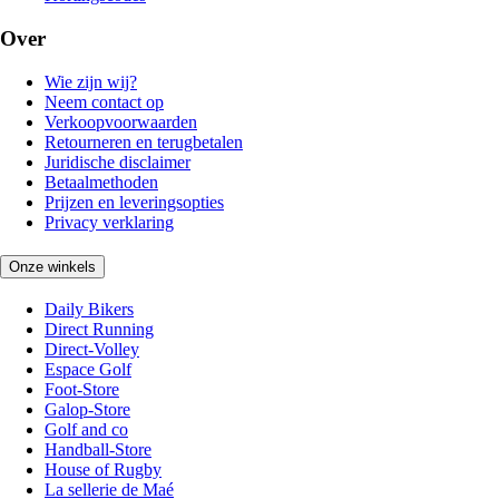
Over
Wie zijn wij?
Neem contact op
Verkoopvoorwaarden
Retourneren en terugbetalen
Juridische disclaimer
Betaalmethoden
Prijzen en leveringsopties
Privacy verklaring
Onze winkels
Daily Bikers
Direct Running
Direct-Volley
Espace Golf
Foot-Store
Galop-Store
Golf and co
Handball-Store
House of Rugby
La sellerie de Maé