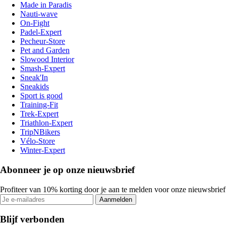
Made in Paradis
Nauti-wave
On-Fight
Padel-Expert
Pecheur-Store
Pet and Garden
Slowood Interior
Smash-Expert
Sneak'In
Sneakids
Sport is good
Training-Fit
Trek-Expert
Triathlon-Expert
TripNBikers
Vélo-Store
Winter-Expert
Abonneer je op onze nieuwsbrief
Profiteer van 10% korting door je aan te melden voor onze nieuwsbrief
Aanmelden
Blijf verbonden