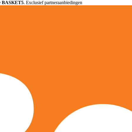
e
BASKET5
. Exclusief partneraanbiedingen