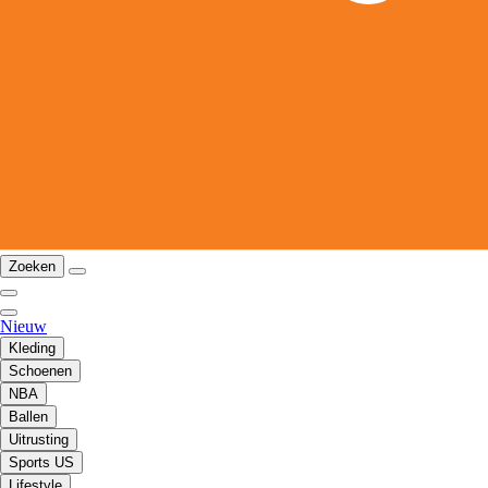
Zoeken
Nieuw
Kleding
Schoenen
NBA
Ballen
Uitrusting
Sports US
Lifestyle