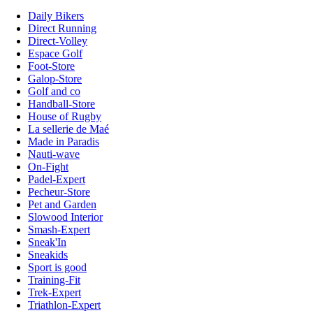
Daily Bikers
Direct Running
Direct-Volley
Espace Golf
Foot-Store
Galop-Store
Golf and co
Handball-Store
House of Rugby
La sellerie de Maé
Made in Paradis
Nauti-wave
On-Fight
Padel-Expert
Pecheur-Store
Pet and Garden
Slowood Interior
Smash-Expert
Sneak'In
Sneakids
Sport is good
Training-Fit
Trek-Expert
Triathlon-Expert