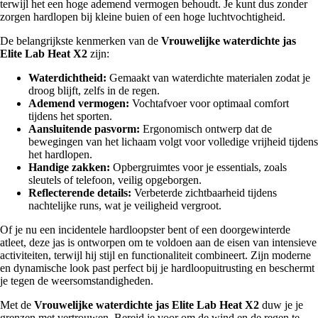
terwijl het een hoge ademend vermogen behoudt. Je kunt dus zonder
zorgen hardlopen bij kleine buien of een hoge luchtvochtigheid.
De belangrijkste kenmerken van de
Vrouwelijke waterdichte jas
Elite Lab Heat X2
zijn:
Waterdichtheid:
Gemaakt van waterdichte materialen zodat je
droog blijft, zelfs in de regen.
Ademend vermogen:
Vochtafvoer voor optimaal comfort
tijdens het sporten.
Aansluitende pasvorm:
Ergonomisch ontwerp dat de
bewegingen van het lichaam volgt voor volledige vrijheid tijdens
het hardlopen.
Handige zakken:
Opbergruimtes voor je essentials, zoals
sleutels of telefoon, veilig opgeborgen.
Reflecterende details:
Verbeterde zichtbaarheid tijdens
nachtelijke runs, wat je veiligheid vergroot.
Of je nu een incidentele hardloopster bent of een doorgewinterde
atleet, deze jas is ontworpen om te voldoen aan de eisen van intensieve
activiteiten, terwijl hij stijl en functionaliteit combineert. Zijn moderne
en dynamische look past perfect bij je hardloopuitrusting en beschermt
je tegen de weersomstandigheden.
Met de
Vrouwelijke waterdichte jas Elite Lab Heat X2
duw je je
grenzen met vertrouwen. Bereid je voor om de wind en de regen te