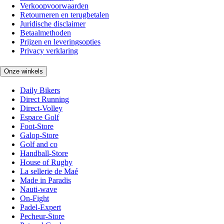
Verkoopvoorwaarden
Retourneren en terugbetalen
Juridische disclaimer
Betaalmethoden
Prijzen en leveringsopties
Privacy verklaring
Onze winkels
Daily Bikers
Direct Running
Direct-Volley
Espace Golf
Foot-Store
Galop-Store
Golf and co
Handball-Store
House of Rugby
La sellerie de Maé
Made in Paradis
Nauti-wave
On-Fight
Padel-Expert
Pecheur-Store