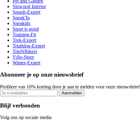
Pet and Garden
Slowood Interior
Smash-Expert
Sneak'In
Sneakids
Sport is good
Training-Fit
Trek-Expert
Triathlon-Expert
TripNBikers
Vélo-Store
Winter-Expert
Abonneer je op onze nieuwsbrief
Profiteer van 10% korting door je aan te melden voor onze nieuwsbrief
Aanmelden
Blijf verbonden
Volg ons op sociale media