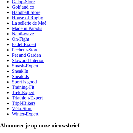
Galop-Store
Golf and co
Handball-Store
House of Rugby
La sellerie de Maé
Made in Paradis
Nauti-wave
On-Fight
Padel-Expert
Pecheur-Store
Pet and Garden
Slowood Interior
Smash-Expert
Sneak'In
Sneakids
Sport is good
Training-Fit
Trek-Expert
Triathlon-Expert
TripNBikers
Vélo-Store
Winter-Expert
Abonneer je op onze nieuwsbrief