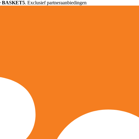
e
BASKET5
. Exclusief partneraanbiedingen