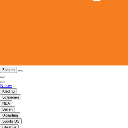
Zoeken
Nieuw
Kleding
Schoenen
NBA
Ballen
Uitrusting
Sports US
Lifestyle