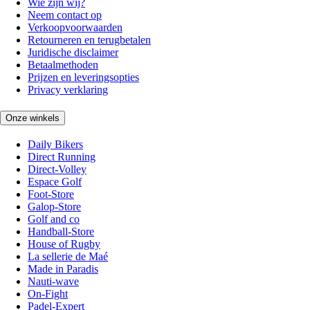
Wie zijn wij?
Neem contact op
Verkoopvoorwaarden
Retourneren en terugbetalen
Juridische disclaimer
Betaalmethoden
Prijzen en leveringsopties
Privacy verklaring
Onze winkels
Daily Bikers
Direct Running
Direct-Volley
Espace Golf
Foot-Store
Galop-Store
Golf and co
Handball-Store
House of Rugby
La sellerie de Maé
Made in Paradis
Nauti-wave
On-Fight
Padel-Expert