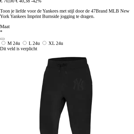
€ 70,00
€ 40,38
-42%
Toon je liefde voor de Yankees met stijl door de 47Brand MLB New
York Yankees Imprint Burnside jogging te dragen.
Maat
*
M
24u
L
24u
XL
24u
Dit veld is verplicht