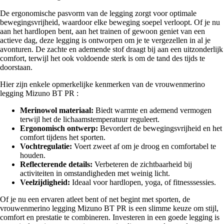
De ergonomische pasvorm van de legging zorgt voor optimale
bewegingsvrijheid, waardoor elke beweging soepel verloopt. Of je nu
aan het hardlopen bent, aan het trainen of gewoon geniet van een
actieve dag, deze legging is ontworpen om je te vergezellen in al je
avonturen. De zachte en ademende stof draagt bij aan een uitzonderlijk
comfort, terwijl het ook voldoende sterk is om de tand des tijds te
doorstaan.
Hier zijn enkele opmerkelijke kenmerken van de vrouwenmerino
legging Mizuno BT PR :
Merinowol materiaal:
Biedt warmte en ademend vermogen
terwijl het de lichaamstemperatuur reguleert.
Ergonomisch ontwerp:
Bevordert de bewegingsvrijheid en het
comfort tijdens het sporten.
Vochtregulatie:
Voert zweet af om je droog en comfortabel te
houden.
Reflecterende details:
Verbeteren de zichtbaarheid bij
activiteiten in omstandigheden met weinig licht.
Veelzijdigheid:
Ideaal voor hardlopen, yoga, of fitnesssessies.
Of je nu een ervaren atleet bent of net begint met sporten, de
vrouwenmerino legging Mizuno BT PR is een slimme keuze om stijl,
comfort en prestatie te combineren. Investeren in een goede legging is