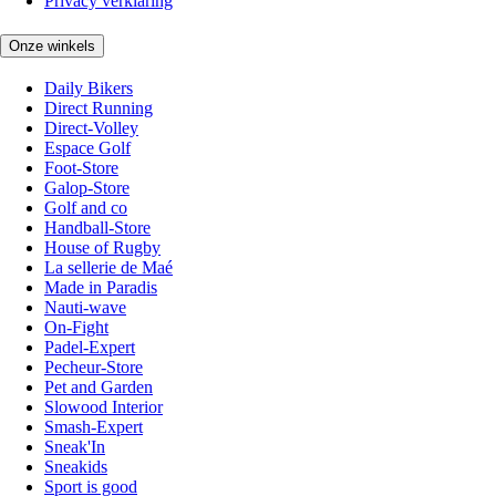
Privacy verklaring
Onze winkels
Daily Bikers
Direct Running
Direct-Volley
Espace Golf
Foot-Store
Galop-Store
Golf and co
Handball-Store
House of Rugby
La sellerie de Maé
Made in Paradis
Nauti-wave
On-Fight
Padel-Expert
Pecheur-Store
Pet and Garden
Slowood Interior
Smash-Expert
Sneak'In
Sneakids
Sport is good