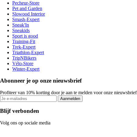
Pecheur-Store
Pet and Garden
Slowood Interior
Smash-Expert
Sneak'In
Sneakids
Sport is good
Training-Fit
Trek-Expert
Triathlon-Expert
TripNBikers
Vélo-Store
Winter-Expert
Abonneer je op onze nieuwsbrief
Profiteer van 10% korting door je aan te melden voor onze nieuwsbrief
Aanmelden
Blijf verbonden
Volg ons op sociale media