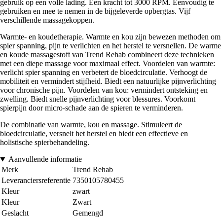
gebruik op een volle lading. Een kracht tot 3000 RPM. Eenvoudig te
gebruiken en mee te nemen in de bijgeleverde opbergtas. Vijf
verschillende massagekoppen.
Warmte- en koudetherapie. Warmte en kou zijn bewezen methoden om
spier spanning, pijn te verlichten en het herstel te versnellen. De warme
en koude massagestoft van Trend Rehab combineert deze technieken
met een diepe massage voor maximaal effect. Voordelen van warmte:
verlicht spier spanning en verbetert de bloedcirculatie. Verhoogt de
mobiliteit en vermindert stijfheid. Biedt een natuurlijke pijnverlichting
voor chronische pijn. Voordelen van kou: vermindert ontsteking en
zwelling. Biedt snelle pijnverlichting voor blessures. Voorkomt
spierpijn door micro-schade aan de spieren te verminderen.
De combinatie van warmte, kou en massage. Stimuleert de
bloedcirculatie, versnelt het herstel en biedt een effectieve en
holistische spierbehandeling.
Aanvullende informatie
Merk
Trend Rehab
Leveranciersreferentie
7350105780455
Kleur
zwart
Kleur
Zwart
Geslacht
Gemengd