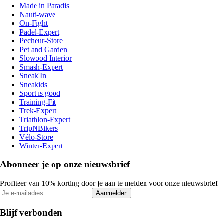
Made in Paradis
Nauti-wave
On-Fight
Padel-Expert
Pecheur-Store
Pet and Garden
Slowood Interior
Smash-Expert
Sneak'In
Sneakids
Sport is good
Training-Fit
Trek-Expert
Triathlon-Expert
TripNBikers
Vélo-Store
Winter-Expert
Abonneer je op onze nieuwsbrief
Profiteer van 10% korting door je aan te melden voor onze nieuwsbrief
Aanmelden
Blijf verbonden