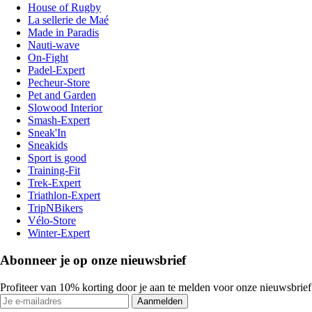
House of Rugby
La sellerie de Maé
Made in Paradis
Nauti-wave
On-Fight
Padel-Expert
Pecheur-Store
Pet and Garden
Slowood Interior
Smash-Expert
Sneak'In
Sneakids
Sport is good
Training-Fit
Trek-Expert
Triathlon-Expert
TripNBikers
Vélo-Store
Winter-Expert
Abonneer je op onze nieuwsbrief
Profiteer van 10% korting door je aan te melden voor onze nieuwsbrief
Aanmelden